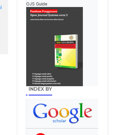
OJS Guide
l
INDEX BY