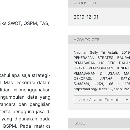
PUBLISHED
2019-12-01
riks SWOT, QSPM, TAS,
HOW TO CITE
Nyoman Selly Tri Astuti. (2019)
PENERAPAN STRATEGI BAURA
PEMASARAN HOLISTIC DALA
UPAYA PENINGKATAN KINERJ
PEMASARAN DI USAHA MA
ahui apa saja strategi-
DEKORASI.
ARTHA SATY
ha Mas Dekorasi dalam
DHARMA
,
12
(2), 96 - 108
litian ini menggunakan
https://doi.org/10.55822/asd.v12i2
 pengumpulan data yang
More Citation Formats
wancara dan pengisian
serta pengguna jasa di
a yang digunakan pada
ISSUE
n QSPM. Pada matriks