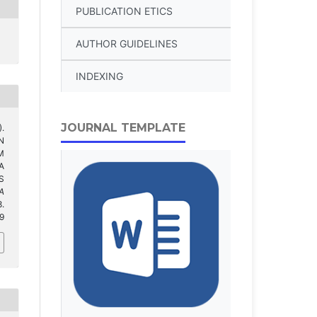
PUBLICATION ETICS
AUTHOR GUIDELINES
INDEXING
JOURNAL TEMPLATE
.
N
M
A
S
A
.
.9