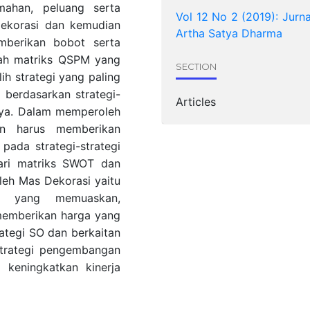
mahan, peluang serta
Vol 12 No 2 (2019): Jurna
Dekorasi dan kemudian
Artha Satya Dharma
mberikan bobot serta
alah matriks QSPM yang
SECTION
h strategi yang paling
 berdasarkan strategi-
Articles
nya. Dalam memperoleh
an harus memberikan
ada strategi-strategi
dari matriks SWOT dan
leh Mas Dekorasi yaitu
n yang memuaskan,
memberikan harga yang
ategi SO dan berkaitan
 strategi pengembangan
 keningkatkan kinerja