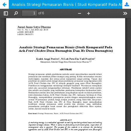
Analisis Strategi Pemasaran Bisnis ( Studi Komparatif Pada ACK Fried Chicken Desa Busungbiu Dan JFC Desa Busungbiu)