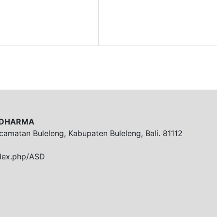
A DHARMA
ecamatan Buleleng, Kabupaten Buleleng, Bali. 81112
ndex.php/ASD