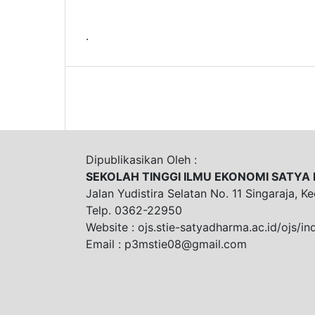
.
Dipublikasikan Oleh :
SEKOLAH TINGGI ILMU EKONOMI SATY
Jalan Yudistira Selatan No. 11 Singaraja, K
Telp. 0362-22950
Website : ojs.stie-satyadharma.ac.id/ojs/i
Email :
p3mstie08@gmail.com