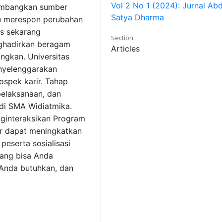
Vol 2 No 1 (2024): Jurnal Abd
embangkan sumber
Satya Dharma
u merespon perubahan
as sekarang
Section
ghadirkan beragam
Articles
ngkan. Universitas
enyelenggarakan
ospek karir. Tahap
 pelaksanaan, dan
n di SMA Widiatmika.
nginteraksikan Program
ir dapat meningkatkan
 peserta sosialisasi
yang bisa Anda
 Anda butuhkan, dan